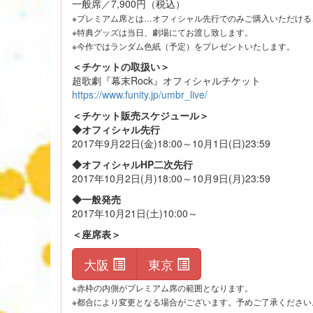
一般席／7,900円（税込）
※プレミアム席とは…オフィシャル先行でのみご購入いただける
※特典グッズは当日、劇場にてお渡し致します。
※今作ではランダム色紙（予定）をプレゼントいたします。
＜チケットの取扱い＞
超歌劇『幕末Rock』オフィシャルチケット
https://www.funity.jp/umbr_live/
＜チケット販売スケジュール＞
◆オフィシャル先行
2017年9月22日(金)18:00～10月1日(日)23:59
◆オフィシャルHP二次先行
2017年10月2日(月)18:00～10月9日(月)23:59
◆一般発売
2017年10月21日(土)10:00～
＜座席表＞
大阪
東京
※赤枠の内側がプレミアム席の範囲となります。
※都合により変更となる場合がございます。予めご了承ください