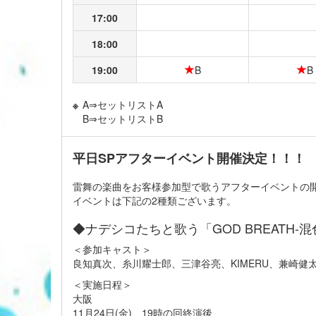
17:00
18:00
19:00
B
B
※
A⇒セットリストA
B⇒セットリストB
平日SPアフターイベント開催決定！！！
雷舞の楽曲をお客様参加型で歌うアフターイベントの
イベントは下記の2種類ございます。
◆ナデシコたちと歌う「GOD BREATH-混
＜参加キャスト＞
良知真次、糸川耀士郎、三津谷亮、KIMERU、兼崎健
＜実施日程＞
大阪
11月24日(金) 19時の回終演後