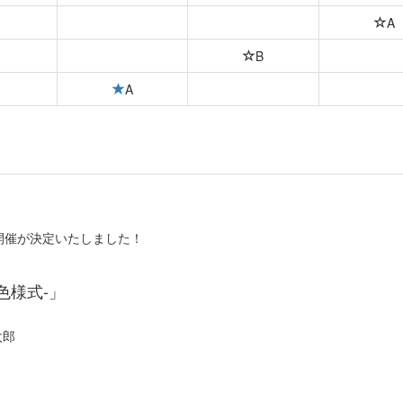
A
B
A
開催が決定いたしました！
色様式-」
太郎