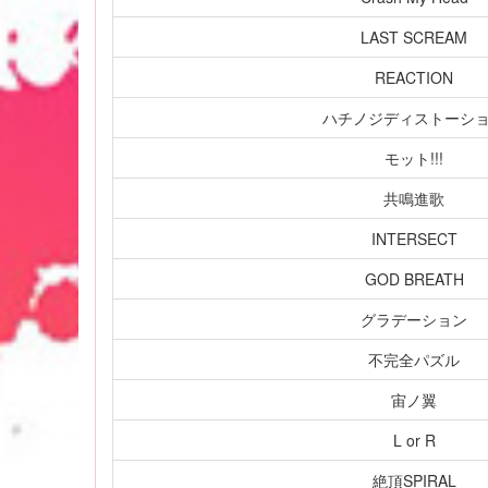
LAST SCREAM
REACTION
ハチノジディストーシ
モット!!!
共鳴進歌
INTERSECT
GOD BREATH
グラデーション
不完全パズル
宙ノ翼
L or R
絶頂SPIRAL