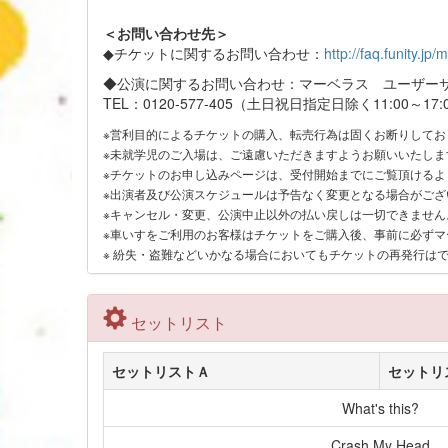
＜お問い合わせ先＞
◆チケットに関するお問い合わせ：
http://faq.funity.jp
◆公演に関するお問い合わせ：マーベラス ユーザー
TEL：0120-577-405（土日祝日指定日除く11:00～17:
※営利目的によるチケットの購入、転売行為は固くお断りしてお
※未就学児のご入場は、ご遠慮いただきますようお願いいたしま
※チケットのお申し込みページは、受付開始までにご覧頂けるよ
※出演者及び公演スケジュールは予告なく変更となる場合がござ
※キャンセル・変更、公演中止以外の払い戻しは一切できません
※車いすをご利用のお客様はチケットをご購入後、事前に必ずマ
※ 紛失・盗難などいかなる場合においてもチケットの再発行は
セットリスト
セットリストＡ
セットリ
What's this?
Crash My Head