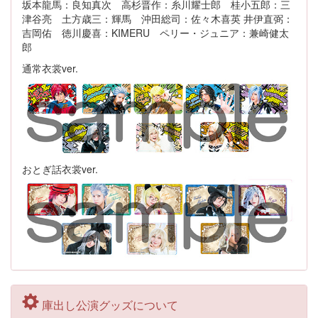
坂本龍馬：良知真次 高杉晋作：糸川耀士郎 桂小五郎：三
津谷亮 土方歳三：輝馬 沖田総司：佐々木喜英 井伊直弼：
吉岡佑 徳川慶喜：KIMERU ペリー・ジュニア：兼崎健太
郎
通常衣裳ver.
おとぎ話衣裳ver.
庫出し公演グッズについて