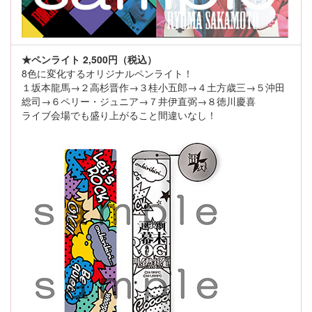
★ペンライト 2,500円（税込）
8色に変化するオリジナルペンライト！
１坂本龍馬→２高杉晋作→３桂小五郎→４土方歳三→５沖田
総司→６ペリー・ジュニア→７井伊直弼→８徳川慶喜
ライブ会場でも盛り上がること間違いなし！