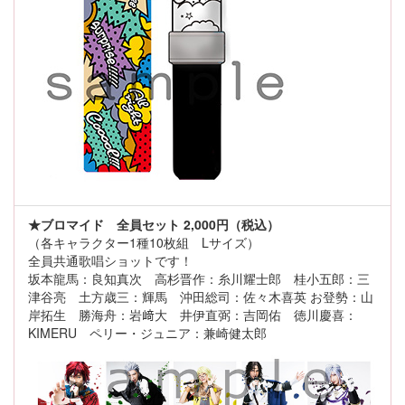
★ブロマイド 全員セット 2,000円（税込）
（各キャラクター1種10枚組 Lサイズ）
全員共通歌唱ショットです！
坂本龍馬：良知真次 高杉晋作：糸川耀士郎 桂小五郎：三
津谷亮 土方歳三：輝馬 沖田総司：佐々木喜英 お登勢：山
岸拓生 勝海舟：岩﨑大 井伊直弼：吉岡佑 徳川慶喜：
KIMERU ペリー・ジュニア：兼崎健太郎