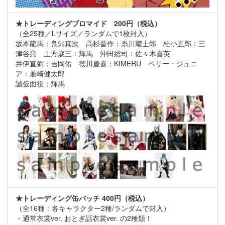
★トレーディングブロマイド 200円（税込）
（全25種／Lサイズ／ランダムで1枚封入）
坂本龍馬：良知真次 高杉晋作：糸川耀士郎 桂小五郎：三
津谷亮 土方歳三：輝馬 沖田総司：佐々木喜英
井伊直弼：吉岡佑 徳川慶喜：KIMERU ペリー・ジュニ
ア：兼崎健太郎
誠仮面役：輝馬
★トレーディング缶バッチ 400円（税込）
（全16種：各キャラクター2種/ランダムで封入）
・通常衣裳ver. おとぎ話衣裳ver. の2種類！