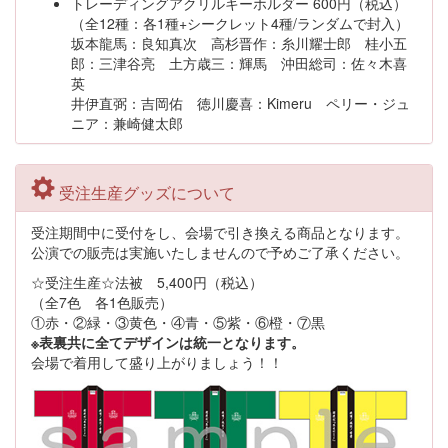
トレーディングアクリルキーホルダー 600円（税込）
（全12種：各1種+シークレット4種/ランダムで封入）
坂本龍馬：良知真次 高杉晋作：糸川耀士郎 桂小五
郎：三津谷亮 土方歳三：輝馬 沖田総司：佐々木喜
英
井伊直弼：吉岡佑 徳川慶喜：Kimeru ペリー・ジュ
ニア：兼崎健太郎
受注生産グッズについて
受注期間中に受付をし、会場で引き換える商品となります。
公演での販売は実施いたしませんので予めご了承ください。
☆受注生産☆法被 5,400円（税込）
（全7色 各1色販売）
①赤・②緑・③黄色・④青・⑤紫・⑥橙・⑦黒
※表裏共に全てデザインは統一となります。
会場で着用して盛り上がりましょう！！