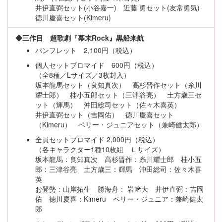
井伊直弼セット(小谷嘉一) 近藤 勇セット(友常勇気)
徳川慶喜セット(Kimeru)
◆三作目 超歌劇『幕末Rock』黒船来航
パンフレット 2,100円（税込）
個人セットブロマイド 600円（税込）
（全8種／Lサイズ／3枚封入）
坂本龍馬セット（良知真次） 高杉晋作セット（糸川
耀士郎） 桂小五郎セット（三津谷亮） 土方歳三セ
ット（輝馬） 沖田総司セット（佐々木喜英）
井伊直弼セット（吉岡佑） 徳川慶喜セット
（Kimeru） ペリー・ジュニアセット（兼崎健太郎）
全員セットブロマイド 2,000円（税込）
（各キャラクター1種10枚組 Ｌサイズ）
坂本龍馬：良知真次 高杉晋作：糸川耀士郎 桂小五
郎：三津谷亮 土方歳三：輝馬 沖田総司：佐々木喜
英
お登勢：山岸拓生 勝海舟： 岩﨑大 井伊直弼：吉岡
佑 徳川慶喜：Kimeru ペリー・ジュニア：兼崎健太
郎