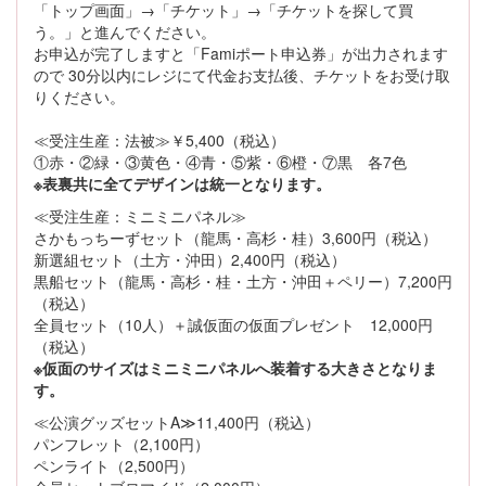
「トップ画面」→「チケット」→「チケットを探して買
う。」と進んでください。
お申込が完了しますと「Famiポート申込券」が出力されます
ので 30分以内にレジにて代金お支払後、チケットをお受け取
りください。
≪受注生産：法被≫￥5,400（税込）
①赤・②緑・③黄色・④青・⑤紫・⑥橙・⑦黒 各7色
※表裏共に全てデザインは統一となります。
≪受注生産：ミニミニパネル≫
さかもっちーずセット（龍馬・高杉・桂）3,600円（税込）
新選組セット（土方・沖田）2,400円（税込）
黒船セット（龍馬・高杉・桂・土方・沖田＋ペリー）7,200円
（税込）
全員セット（10人）＋誠仮面の仮面プレゼント 12,000円
（税込）
※仮面のサイズはミニミニパネルへ装着する大きさとなりま
す。
≪公演グッズセットA≫11,400円（税込）
パンフレット（2,100円）
ペンライト（2,500円）