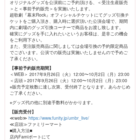
オリジナルグッズを公演前にご予約頂ける、＜受注生産販売
＞と＜事前予約販売＞を実施いたします。
超歌劇『幕末Rock』オフィシャルチケットにてグッズ引換チ
ケットをご購入頂き、購入時に選択頂いた公演会場で、期間
内に劇場のグッズ引換コーナーで商品をお渡し致します。
確実にグッズを手に入れたいというお客様は、是非この機会
をご利用下さい。
また、受注販売商品に関しましては会場引換の予約限定商品
でございます。公演での販売は実施いたしませんので予めご
了承ください。
【事前予約販売期間】
＜WEB＞ 2017年9月26日（火）12:00〜10月2日（月）23:00
＜店頭＞2017年9月26日（火）12:00〜10月2日（月）23:00
※販売予定枚数に達し次第、受付終了となります。あらかじめ
ご了承ください。
※グッズ代の他に別途手数料がかかります。
【販売受付】
≪web≫
https://www.funity.jp/umbr_live/
≪店頭≫ファミリーマート
■購入方法■
店内Famiポートにて