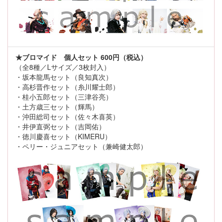
★ブロマイド 個人セット 600円（税込）
（全8種／Lサイズ／3枚封入）
・坂本龍馬セット（良知真次）
・高杉晋作セット（糸川耀士郎）
・桂小五郎セット（三津谷亮）
・土方歳三セット（輝馬）
・沖田総司セット（佐々木喜英）
・井伊直弼セット（吉岡佑）
・徳川慶喜セット（KIMERU）
・ペリー・ジュニアセット（兼崎健太郎）