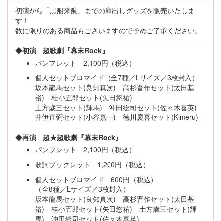
初演から「黒船来航」までの庫出しグッズを販売いたしま
す！
数に限りのある商品もございますので予めご了承ください。
◆初演 超歌劇『幕末Rock』
パンフレット 2,100円（税込）
個人セットブロマイド（全7種／Lサイズ／3枚封入）
坂本龍馬セット(良知真次) 高杉晋作セット(太田基
裕) 桂小五郎セット(矢田悠祐)
土方歳三セット(輝馬) 沖田総司セット(佐々木喜英)
井伊直弼セット(小谷嘉一) 徳川慶喜セット(Kimeru)
◆再演 超★超歌劇『幕末Rock』
パンフレット 2,100円（税込）
歌詞ブックレット 1,200円（税込）
個人セットブロマイド 600円（税込）
（全8種／Lサイズ／3枚封入）
坂本龍馬セット(良知真次) 高杉晋作セット(太田基
裕) 桂小五郎セット(矢田悠祐) 土方歳三セット(輝
馬) 沖田総司セット(佐々木喜英)