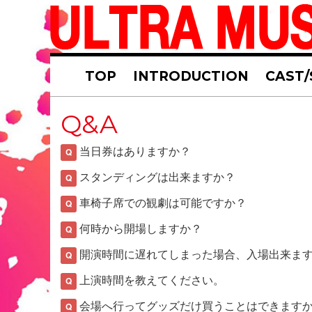
TOP
INTRODUCTION
CAST/
Q&A
当日券はありますか？
Q
スタンディングは出来ますか？
Q
車椅子席での観劇は可能ですか？
Q
何時から開場しますか？
Q
開演時間に遅れてしまった場合、入場出来ま
Q
上演時間を教えてください。
Q
会場へ行ってグッズだけ買うことはできます
Q