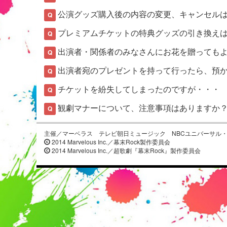
公演グッズ購入後の内容の変更、キャンセル
Q
プレミアムチケットの特典グッズの引き換え
Q
出演者・関係者のみなさんにお花を贈っても
Q
出演者宛のプレゼントを持って行ったら、預
Q
チケットを紛失してしまったのですが・・・
Q
観劇マナーについて、注意事項はありますか
Q
主催／マーベラス テレビ朝日ミュージック NBCユニバーサル
2014 Marvelous Inc.／幕末Rock製作委員会
2014 Marvelous Inc.／超歌劇『幕末Rock』製作委員会