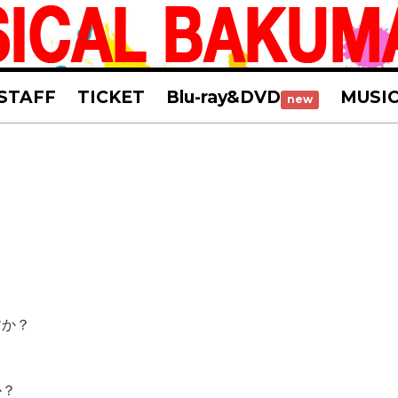
STAFF
TICKET
Blu-ray&DVD
MUSI
new
すか？
か？