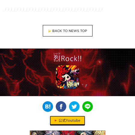
_/_/_/_/_/_/_/_/_/_/_/_/_/_/_/_/_/_/_/_/_/_/_/_/_/_/_/_/_/_/_/_/_/
BACK TO NEWS TOP
公式Youtube