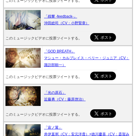
このミュージックビデオに投票ツイートする。
「残響 -feedback-」
沖田総司（CV：小野賢章）
このミュージックビデオに投票ツイートする。
「GOD BREATH」
マシュー・カルブレイス・ペリー・ジュニア（CV：
諏­訪部順一）
このミュージックビデオに投票ツイートする。
「光の原石」
近藤勇（CV：藤原啓治）
このミュージックビデオに投票ツイートする。
「宙ノ翼」
井伊直弼（CV：安元洋貴）×徳川慶喜（CV：斎賀み