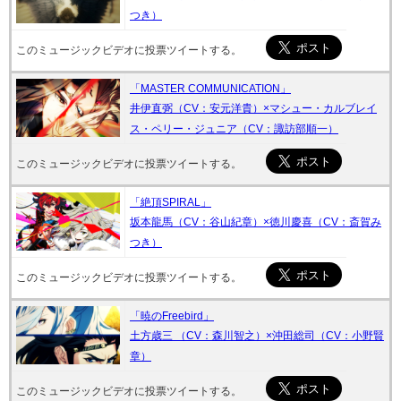
つき）
このミュージックビデオに投票ツイートする。
「MASTER COMMUNICATION」
井伊直弼（CV：安元洋貴）×マシュー・カルブレイ
ス・ペリー・ジュニア（CV：諏­訪部順一）
このミュージックビデオに投票ツイートする。
「絶頂SPIRAL」
坂本龍馬（CV：谷山紀章）×徳川慶喜（CV：斎賀み
つき）
このミュージックビデオに投票ツイートする。
「暁のFreebird」
土方歳三 （CV：森川智之）×沖田総司（CV：小野賢
章）
このミュージックビデオに投票ツイートする。