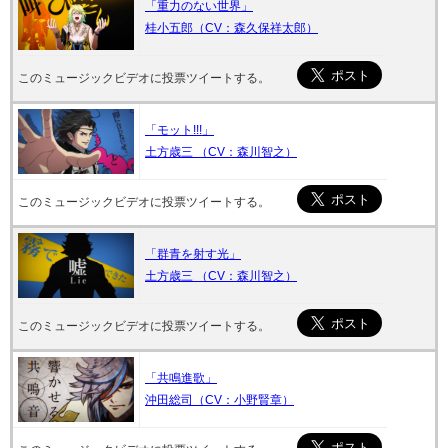
「重力のない世界」
桂小五郎（CV：森久保祥太郎）
このミュージックビデオに投票ツイートする。
「モット!!!」
土方歳三 （CV：森川智之）
このミュージックビデオに投票ツイートする。
「群青を射す光」
土方歳三 （CV：森川智之）
このミュージックビデオに投票ツイートする。
「共鳴進歌」
沖田総司（CV：小野賢章）