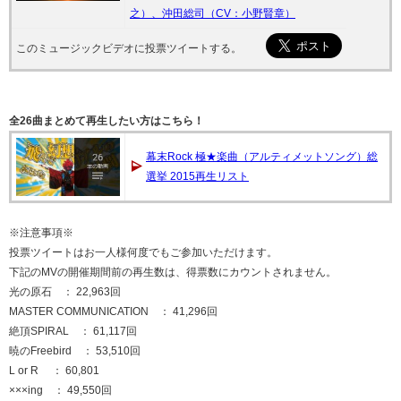
之）、沖田総司（CV：小野賢章）
このミュージックビデオに投票ツイートする。
全26曲まとめて再生したい方はこちら！
幕末Rock 極★楽曲（アルティメットソング）総
選挙 2015再生リスト
※注意事項※
投票ツイートはお一人様何度でもご参加いただけます。
下記のMVの開催期間前の再生数は、得票数にカウントされません。
光の原石 ： 22,963回
MASTER COMMUNICATION ： 41,296回
絶頂SPIRAL ： 61,117回
暁のFreebird ： 53,510回
L or R ： 60,801
×××ing ： 49,550回