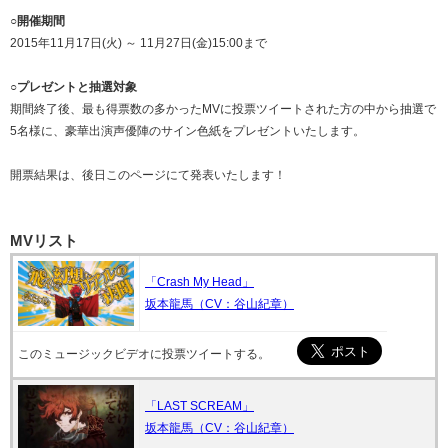
○開催期間
2015年11月17日(火) ～ 11月27日(金)15:00まで
○プレゼントと抽選対象
期間終了後、最も得票数の多かったMVに投票ツイートされた方の中から抽選で
5名様に、豪華出演声優陣のサイン色紙をプレゼントいたします。
開票結果は、後日このページにて発表いたします！
MVリスト
「Crash My Head」
坂本龍馬（CV：谷山紀章）
このミュージックビデオに投票ツイートする。
「LAST SCREAM」
坂本龍馬（CV：谷山紀章）