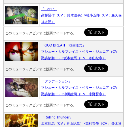
「L or R」
高杉晋作（CV： 鈴木達央）×桂小五郎（CV：森久保
祥太郎）
このミュージックビデオに投票ツイートする。
「GOD BREATH_混色様式」
マシュー・カルブレイス・ペリー・ジュニア（CV：
諏­訪部順一）×坂本龍馬（CV：谷山紀章）
このミュージックビデオに投票ツイートする。
「グラデーション」
マシュー・カルブレイス・ペリー・ジュニア（CV：
諏­訪部順一）×沖田総司（CV：小野賢章）
このミュージックビデオに投票ツイートする。
「Rolling Thunder」
坂本龍馬（CV：谷山紀章）×高杉晋作（CV： 鈴木達