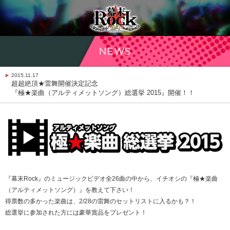
2015.11.17
超超絶頂★雷舞開催決定記念
『極★楽曲（アルティメットソング）総選挙 2015』開催！！
『幕末Rock』のミュージックビデオ全26曲の中から、イチオシの『極★楽曲
（アルティメットソング）』を教えて下さい！
得票数の多かった楽曲は、2/28の雷舞のセットリストに入るかも？！
総選挙に参加された方には豪華賞品をプレゼント！